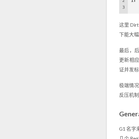
2
if
 
3
   
这里 Di
下能大幅
最后，后台
更新相应 
证并发标
极端情况
反压机制
Genera
G1 名字来
几个 Reg