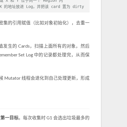
或 X 和 Y 位于同一个 Region 内
 X 的地址放进 Log，并把该 card 置为 dirty
 内经常发生密集的引用赋值（比如对象初始化），去重一
引用赋值发生的 Cards，扫描上面所有的对象，然后
emember Set Log 中的记录都处理完，从而保
候 Mutator 线程会退化到自己处理更新，形成
为第一目标
。每次收集时 G1 会选出垃圾最多的