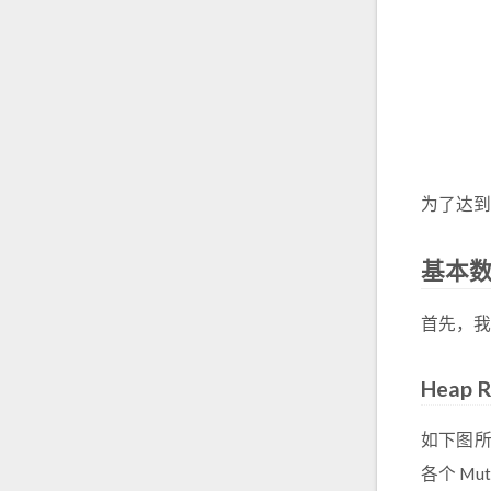
为了达到
基本
首先，我们
Heap R
如下图所
各个 Mu