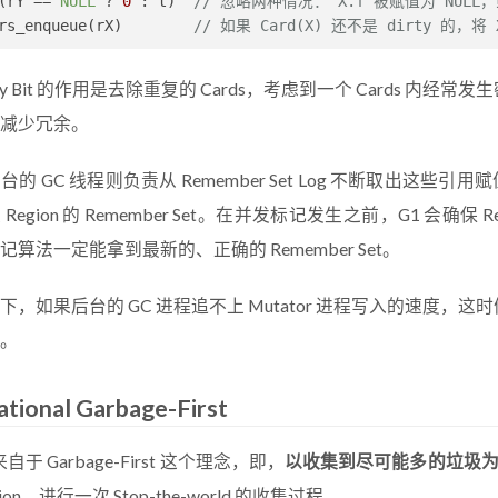
(rY == 
NULL
 ? 
0
 : t)  
// 忽略两种情况： X.f 被赋值为 NULL，
rs_enqueue(rX)        
// 如果 Card(X) 还不是 dirty 的，将
rty Bit 的作用是去除重复的 Cards，考虑到一个 Cards
减少冗余。
的 GC 线程则负责从 Remember Set Log 不断取出这些
Region 的 Remember Set。在并发标记发生之前，G1 会确保 R
记算法一定能拿到最新的、正确的 Remember Set。
下，如果后台的 GC 进程追不上 Mutator 进程写入的速度，这时
。
tional Garbage-First
自于 Garbage-First 这个理念，即，
以收集到尽可能多的垃圾
ion，进行一次 Stop-the-world 的收集过程。