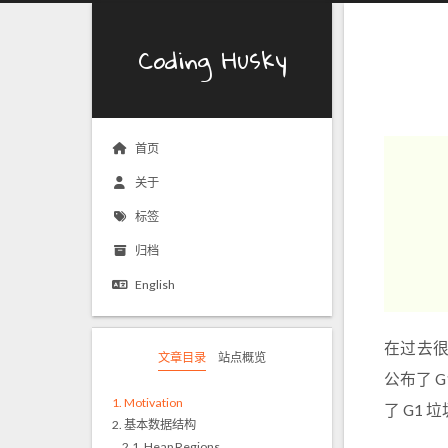
Coding Husky
首页
关于
标签
归档
English
在过去很长
文章目录
站点概览
公布了 G
1.
Motivation
了 G1 
2.
基本数据结构
2.1.
Heap Regions